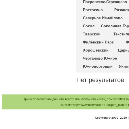
Покровское-Стрешнево
Ростокино
Рязанс
Северное Измайлово
Сокол
Соколиная Гор
Тверской
Текстил
Филёвский Парк
Ф
Хорошёвский
Цари
Чертаново Южное
Южнопортовый
Яким
Нет результатов.
При использовании данного текста или любой его части, ссылка https://
<a href=”http://www.minimoiki.ru” target=_bl
Copyright © 2009-
2026 