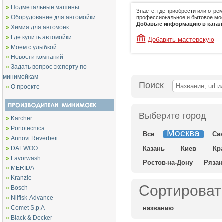
»
Подметальные машины
Знаете, где приобрести или отре
»
Оборудование для автомойки
профессиональное и бытовое мо
Добавьте информацию в катало
»
Химия для автомоек
»
Где купить автомойки
Добавить мастерскую
»
Моем с улыбкой
»
Новости компаний
»
Задать вопрос эксперту по
минимойкам
Поиск
»
О проекте
Выберите город
»
Karcher
»
Portotecnica
Москва
Все
Са
»
Annovi Reverberi
»
DAEWOO
Казань
Киев
Кр
»
Lavorwash
Ростов-на-Дону
Ряза
»
MERIDA
»
Kranzle
Сортиров
»
Bosch
»
Nilfisk-Advance
»
Comet S.p.A
названию
»
Black & Decker