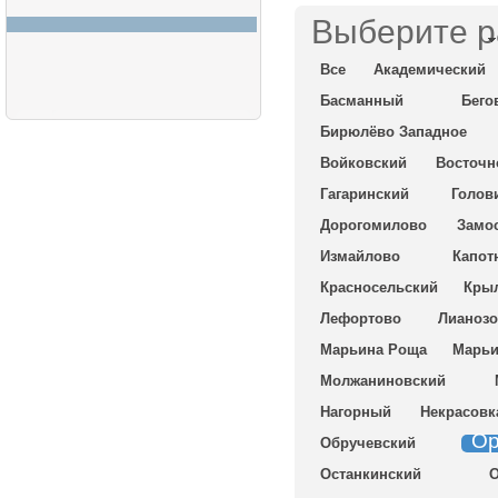
Выберите р
Все
Академический
Басманный
Бего
Бирюлёво Западное
Войковский
Восточн
Гагаринский
Голов
Дорогомилово
Замо
Измайлово
Капот
Красносельский
Крыл
Лефортово
Лианоз
Марьина Роща
Марь
Молжаниновский
Нагорный
Некрасовк
Ор
Обручевский
Останкинский
О