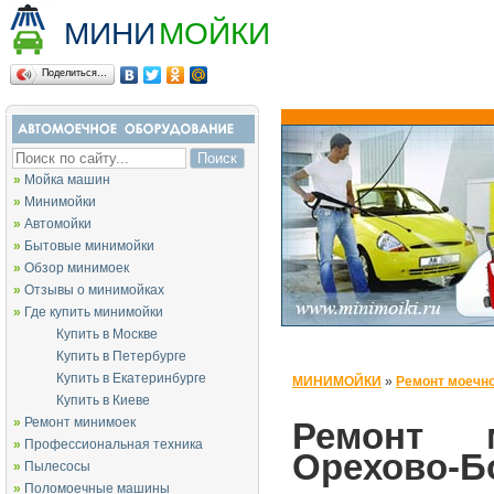
МИНИ
МОЙКИ
Поделиться…
»
Мойка машин
»
Минимойки
»
Автомойки
»
Бытовые минимойки
»
Обзор минимоек
»
Отзывы о минимойках
»
Где купить минимойки
Купить в Москве
Купить в Петербурге
Купить в Екатеринбурге
МИНИМОЙКИ
»
Ремонт моечно
Купить в Киеве
»
Ремонт минимоек
Ремонт 
»
Профессиональная техника
Орехово-Б
»
Пылесосы
»
Поломоечные машины