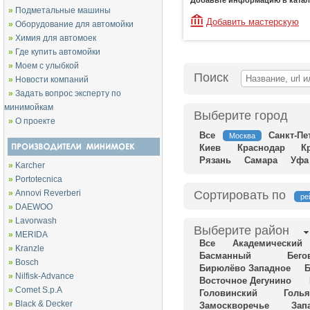
Добавьте информацию в катало
»
Подметальные машины
Добавить мастерскую
»
Оборудование для автомойки
»
Химия для автомоек
»
Где купить автомойки
»
Моем с улыбкой
Поиск
»
Новости компаний
»
Задать вопрос эксперту по
минимойкам
Выберите город
»
О проекте
Все
Санкт-Пе
Москва
Киев
Краснодар
К
Рязань
Самара
Уфа
»
Karcher
»
Portotecnica
»
Annovi Reverberi
Сортировать по
ре
»
DAEWOO
»
Lavorwash
Выберите район
»
MERIDA
Все
Академический
»
Kranzle
Басманный
Бего
»
Bosch
Бирюлёво Западное
Б
»
Nilfisk-Advance
Восточное Дегунино
»
Comet S.p.A
Головинский
Голь
»
Black & Decker
Замоскворечье
Зап