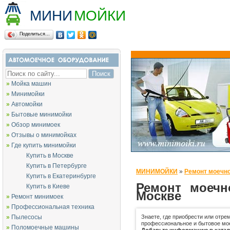
МИНИ
МОЙКИ
Поделиться…
»
Мойка машин
»
Минимойки
»
Автомойки
»
Бытовые минимойки
»
Обзор минимоек
»
Отзывы о минимойках
»
Где купить минимойки
Купить в Москве
Купить в Петербурге
МИНИМОЙКИ
»
Ремонт моечно
Купить в Екатеринбурге
Ремонт моечн
Купить в Киеве
Москве
»
Ремонт минимоек
»
Профессиональная техника
»
Пылесосы
Знаете, где приобрести или отре
профессиональное и бытовое мо
»
Поломоечные машины