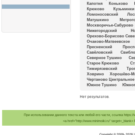
Капотня
Коньково
Крюково
Кузьминки
Ломоносовский
Лос
Матушкино
Метрог
Москворечье-Сабурово
Нижегородский
Н
Орехово-Борисово Севе
Очаково-Матвеевское
Пресненский
Просп
Савёловский
Свибл
Северное Тушино
Се
Старое Крюково
Ст
Тимирязевский
Тро
Ховрино
Хорошёво-М
Чертаново Центральное
Южное Тушино
Южно
Нет результатов.
При использовании данного текста или любой его части, ссылка https://
<a href=”http://www.minimoiki.ru” target=_bl
Copyright © 2009-
2026 