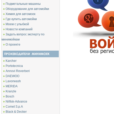
»
Подметальные машины
»
Оборудование для автомойки
»
Химия для автомоек
»
Где купить автомойки
»
Моем с улыбкой
»
Новости компаний
»
Задать вопрос эксперту по
минимойкам
»
О проекте
»
Karcher
»
Portotecnica
»
Annovi Reverberi
»
DAEWOO
»
Lavorwash
»
MERIDA
»
Kranzle
»
Bosch
»
Nilfisk-Advance
»
Comet S.p.A
»
Black & Decker