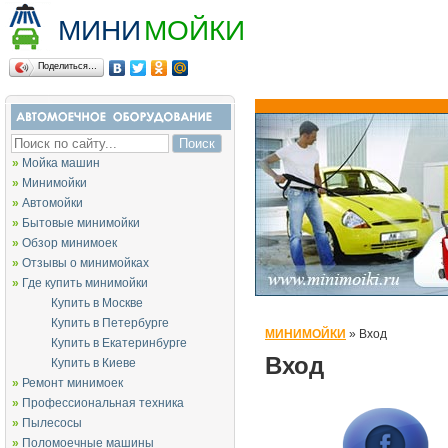
МИНИ
МОЙКИ
Поделиться…
»
Мойка машин
»
Минимойки
»
Автомойки
»
Бытовые минимойки
»
Обзор минимоек
»
Отзывы о минимойках
»
Где купить минимойки
Купить в Москве
Купить в Петербурге
МИНИМОЙКИ
»
Вход
Купить в Екатеринбурге
Вход
Купить в Киеве
»
Ремонт минимоек
»
Профессиональная техника
»
Пылесосы
»
Поломоечные машины