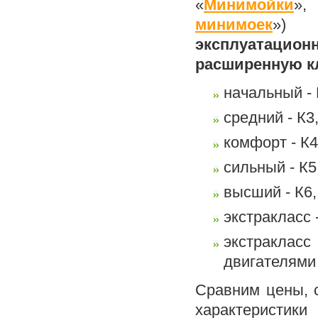
«
Минимойки
минимоек
»)
в 
эксплуатацион
расширенную к
начальный - 
средний - К3
комфорт - К4
сильный - К5
высший - К6,
экстракласс -
экстракласс
двигателями
Сравним цены, 
характеристик