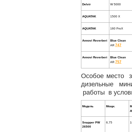
Delvir
W 5000
AQUATAK
1500 Х
AQUATAK
160 ProX
Annovi Reverberi
Blue Clean
747
AR
Annovi Reverberi
Blue Clean
757
AR
Особое место 
дизельные мин
работы в услов
Модель
Мощн.
М
д
Snapper PW
6,75
1
26500