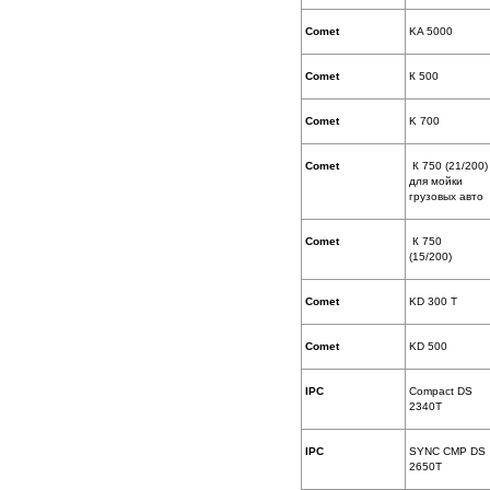
Comet
KA 5000
Comet
К 500
Comet
K 700
Comet
К 750 (21/200)
для мойки
грузовых авто
Comet
К 750
(15/200)
Comet
KD 300 T
Comet
KD 500
IPC
Compact DS
2340T
IPC
SYNC CMP DS
2650T