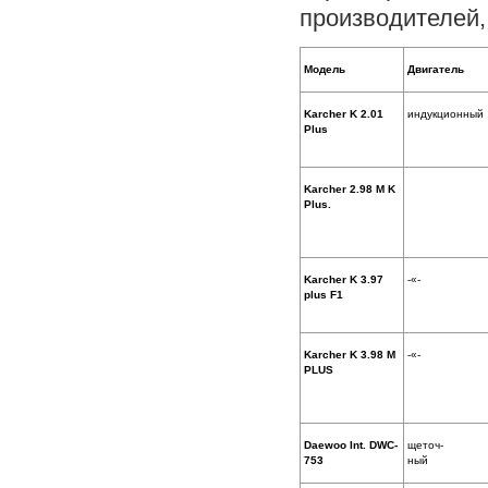
производителей,
Модель
Двигатель
Karcher K 2.01
индукционный
Plus
Karcher 2.98 M K
Plus.
Karcher K 3.97
-«-
plus F1
Karcher K 3.98 M
-«-
PLUS
Daewoo Int. DWC-
щеточ-
753
ный