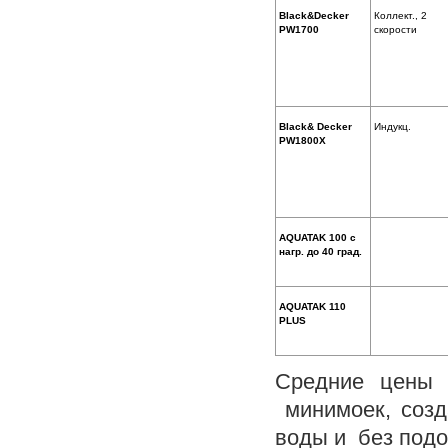
Black&Decker
Коллект., 2
PW1700
скорости
Black& Decker
Индукц.
PW1800X
AQUATAK 100 с
нагр. до 40 град.
AQUATAK 110
PLUS
Средние цены
минимоек, соз
воды и без подо