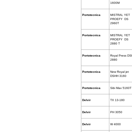
1600M
Portotecnica
MISTRAL YET
PROEFY DS
2960T
Portotecnica
MISTRAL YET
PROEFY DS
2880 T
Portotecnica
Royal Press D
2880
Portotecnica
New Royal jet
DSHH 3160
Portotecnica
Sibi Max 5160T
Delvir
TX 13-180
Delvir
PH 3050
Delvir
W 4000