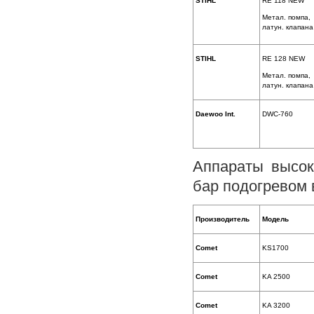
STIHL
RE 118 NEW
Метал. помпа,
латун. клапана
STIHL
RE 128 NEW
Метал. помпа,
латун. клапана
Daewoo Int.
DWC-760
Аппараты высо
бар подогревом 
Производитель
Модель
Comet
KS1700
Comet
KA 2500
Comet
KA 3200