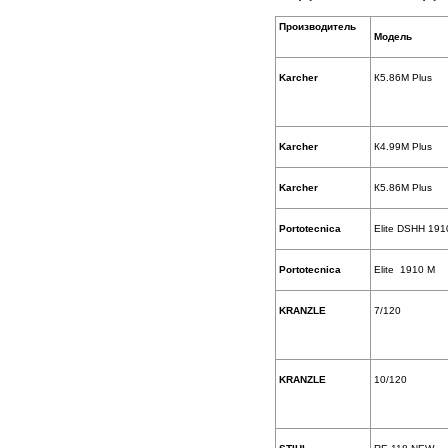
Производитель
Модель
Karcher
К5.86M Plus
Karcher
К4.99M Plus
Karcher
К5.86M Plus
Portotecnica
Elite DSHH 19
Portotecnica
Elite 1910 M
KRANZLE
7/120
KRANZLE
10/120