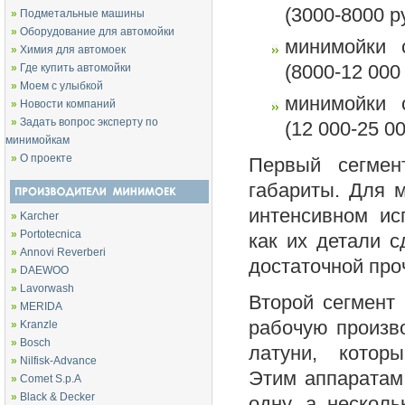
(3000-8000 р
»
Подметальные машины
»
Оборудование для автомойки
минимойки 
»
Химия для автомоек
»
Где купить автомойки
(8000-12 000 
»
Моем с улыбкой
минимойки 
»
Новости компаний
»
Задать вопрос эксперту по
(12 000-25 00
минимойкам
»
О проекте
Первый сегме
габариты. Для 
интенсивном ис
»
Karcher
»
Portotecnica
как их детали 
»
Annovi Reverberi
достаточной про
»
DAEWOO
»
Lavorwash
Второй сегмент
»
MERIDA
рабочую произв
»
Kranzle
»
Bosch
латуни, котор
»
Nilfisk-Advance
Этим аппаратам
»
Comet S.p.A
»
Black & Decker
одну, а нескол