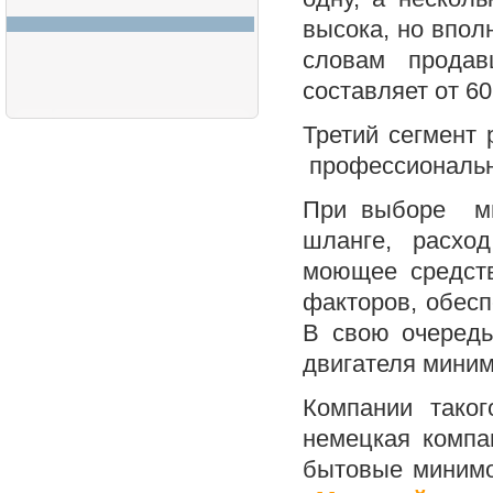
высока, но впол
словам продавц
составляет от 6
Третий сегмент
профессиональ
При выборе ми
шланге, расхо
моющее средст
факторов, обес
В свою очеред
двигателя мини
Компании таког
немецкая компан
бытовые минимо