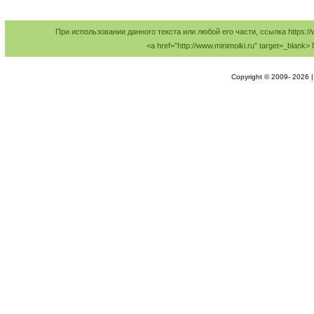
При использовании данного текста или любой его части, ссылка https://
<a href=”http://www.minimoiki.ru” target=_bl
Copyright © 2009-
2026 