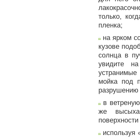
лакокрасоч
только, ког
пленка;
на ярком со
кузове подо
солнца в пу
увидите на
устранимые
мойка под 
разрушению 
в ветреную 
же высыха
поверхности 
используя «