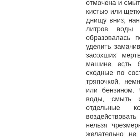
отмочена и смыт
кистью или щетк
днищу вниз, нан
литров воды 
образовалась 
уделить замачи
засохших мерт
машине есть б
сходные по сос
тряпочкой, нем
или бензином. 
воды, смыть 
отдельные к
воздействовать
нельзя чрезмер
желательно не