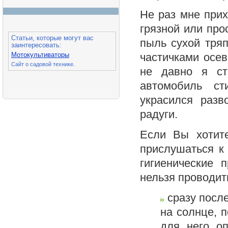
Не раз мне прих
грязной или про
Статьи, которые могут вас
пыль сухой тряп
заинтересовать:
Мотокультиваторы
частичками осев
Сайт о садовой технике.
не давно я ст
автомобиль ст
украсился раз
радуги.
Если Вы хотит
прислушаться к 
гигиенические 
нельзя проводит
сразу после
на солнце, п
для него оп