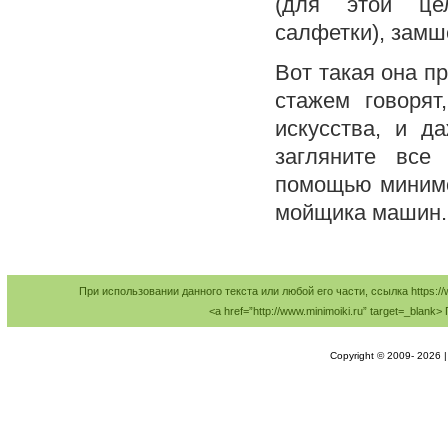
(для этой це
салфетки), замш
Вот такая она п
стажем говорят
искусства, и д
загляните вс
помощью минимо
мойщика машин.
При использовании данного текста или любой его части, ссылка https://
<a href=”http://www.minimoiki.ru” target=_bl
Copyright © 2009-
2026 