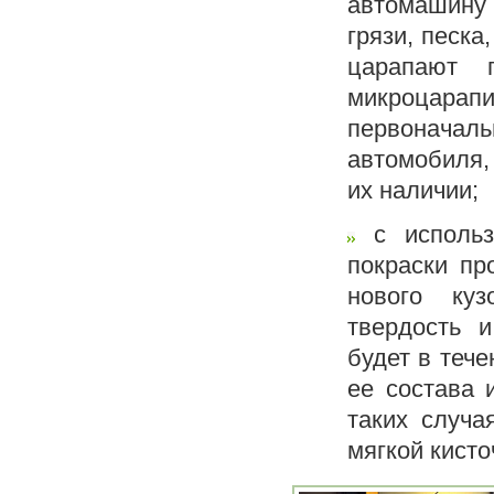
автомашину 
грязи, песка
царапают 
микроцарап
первонача
автомобиля,
их наличии;
с исполь
покраски пр
нового ку
твердость 
будет в тече
ее состава 
таких случа
мягкой кисто