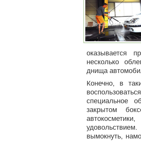
оказывается п
несколько обле
днища автомобил
Конечно, в та
воспользоватьс
специальное о
закрытом бок
автокосмети
удовольствием
вымокнуть, намо