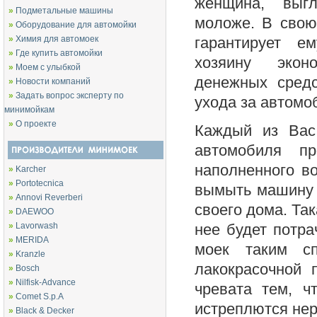
женщина, выг
»
Подметальные машины
моложе. В свою
»
Оборудование для автомойки
»
Химия для автомоек
гарантирует е
»
Где купить автомойки
хозяину эко
»
Моем с улыбкой
денежных сред
»
Новости компаний
»
Задать вопрос эксперту по
ухода за автомо
минимойкам
»
О проекте
Каждый из Вас,
автомобиля п
наполненного во
»
Karcher
»
Portotecnica
вымыть машину 
»
Annovi Reverberi
своего дома. Так
»
DAEWOO
»
Lavorwash
нее будет потра
»
MERIDA
моек таким с
»
Kranzle
лакокрасочной 
»
Bosch
»
Nilfisk-Advance
чревата тем, ч
»
Comet S.p.A
истреплются не
»
Black & Decker