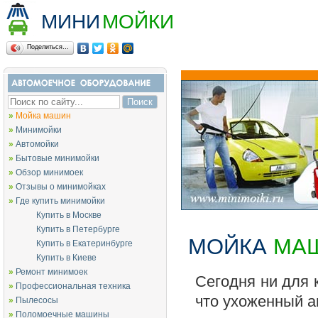
МИНИ
МОЙКИ
Поделиться…
»
Мойка машин
»
Минимойки
»
Автомойки
»
Бытовые минимойки
»
Обзор минимоек
»
Отзывы о минимойках
»
Где купить минимойки
Купить в Москве
Купить в Петербурге
МОЙКА
МА
Купить в Екатеринбурге
Купить в Киеве
»
Ремонт минимоек
Сегодня ни для к
»
Профессиональная техника
что ухоженный а
»
Пылесосы
»
Поломоечные машины