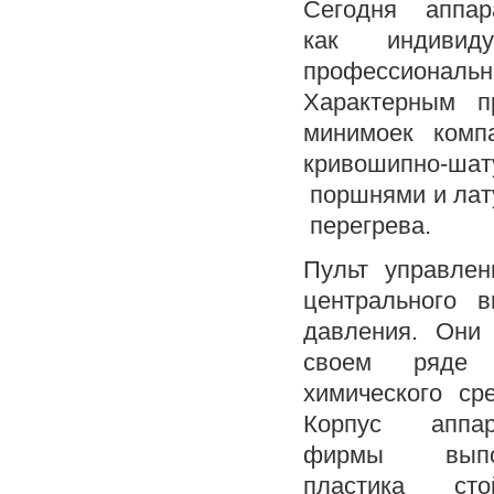
Сегодня аппара
как индивидуа
профессиональ
Характерным 
минимоек ком
кривошипно-ш
поршнями и лат
перегрева.
Пульт управле
центрального 
давления. Они
своем ряде
химического с
Корпус аппар
фирмы выпол
пластика ст