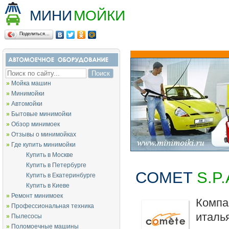
МИНИ
МОЙКИ
Поделиться…
»
Мойка машин
»
Минимойки
»
Автомойки
»
Бытовые минимойки
»
Обзор минимоек
»
Отзывы о минимойках
»
Где купить минимойки
Купить в Москве
Купить в Петербурге
COMET
S.P.
Купить в Екатеринбурге
Купить в Киеве
»
Ремонт минимоек
Ком
»
Профессиональная техника
итал
»
Пылесосы
»
Поломоечные машины