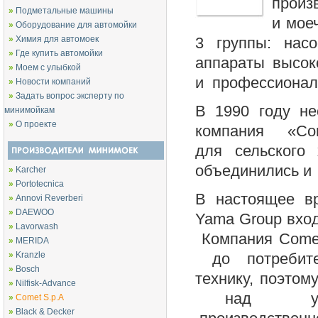
произ
»
Подметальные машины
и мое
»
Оборудование для автомойки
»
Химия для автомоек
3 группы: насо
»
Где купить автомойки
аппараты высок
»
Моем с улыбкой
и профессионал
»
Новости компаний
»
Задать вопрос эксперту по
В 1990 году н
минимойкам
»
О проекте
компания «Co
для сельского 
объединились и
»
Karcher
»
Portotecnica
В настоящее в
»
Annovi Reverberi
»
DAEWOO
Yama Group вход
»
Lavorwash
Компания Comet
»
MERIDA
»
Kranzle
до потребите
»
Bosch
технику, поэто
»
Nilfisk-Advance
над улучш
»
Comet S.p.A
»
Black & Decker