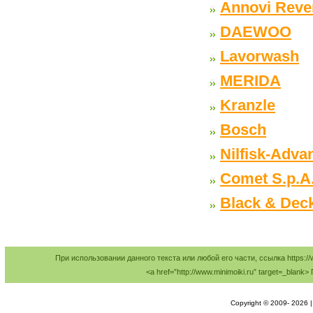
Annovi Reve
DAEWOO
Lavorwash
MERIDA
Kranzle
Bosch
Nilfisk-Adva
Comet S.p.A
Black & Dec
При использовании данного текста или любой его части, ссылка https://
<a href=”http://www.minimoiki.ru” target=_bl
Copyright © 2009-
2026 