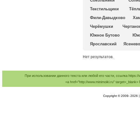
Сокольники
Солн
Текстильщики
Тёпл
Фили-Давыдково
Ха
Черёмушки
Чертано
Южное Бутово
Юж
Ярославский
Ясенев
Нет результатов.
При использовании данного текста или любой его части, ссылка https://
<a href=”http://www.minimoiki.ru” target=_bl
Copyright © 2009-
2026 