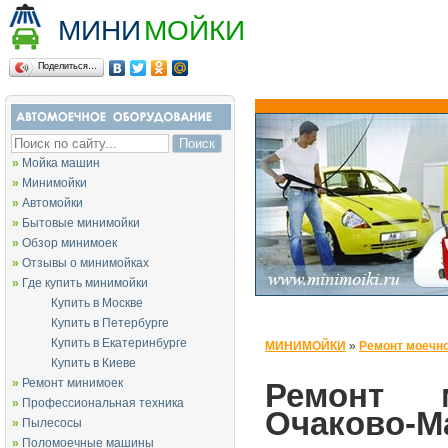
МИНИ
МОЙКИ
Поделиться…
»
Мойка машин
»
Минимойки
»
Автомойки
»
Бытовые минимойки
»
Обзор минимоек
»
Отзывы о минимойках
»
Где купить минимойки
Купить в Москве
Купить в Петербурге
Купить в Екатеринбурге
МИНИМОЙКИ
»
Ремонт моечно
Купить в Киеве
»
Ремонт минимоек
Ремонт 
»
Профессиональная техника
Очаково-М
»
Пылесосы
»
Поломоечные машины