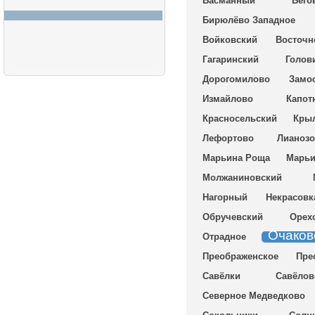
Басманный
Бего
Бирюлёво Западное
Войковский
Восточн
Гагаринский
Голов
Дорогомилово
Замо
Измайлово
Капот
Красносельский
Крыл
Лефортово
Лианоз
Марьина Роща
Марь
Молжаниновский
Нагорный
Некрасовк
Обручевский
Орех
Очаков
Отрадное
Преображенское
Пре
Савёлки
Савёлов
Северное Медведково