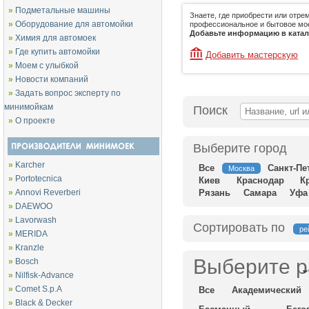
»
Подметальные машины
Знаете, где приобрести или отре
»
Оборудование для автомойки
профессиональное и бытовое мо
Добавьте информацию в катало
»
Химия для автомоек
»
Где купить автомойки
Добавить мастерскую
»
Моем с улыбкой
»
Новости компаний
»
Задать вопрос эксперту по
минимойкам
Поиск
»
О проекте
Выберите город
»
Karcher
Все
Санкт-Пе
Москва
»
Portotecnica
Киев
Краснодар
К
»
Annovi Reverberi
Рязань
Самара
Уфа
»
DAEWOO
»
Lavorwash
Сортировать по
ре
»
MERIDA
»
Kranzle
Выберите р
»
Bosch
»
Nilfisk-Advance
»
Comet S.p.A
Все
Академический
»
Black & Decker