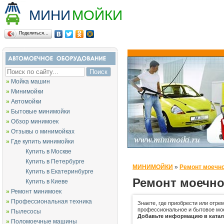
МИНИ
МОЙКИ
Поделиться…
»
Мойка машин
»
Минимойки
»
Автомойки
»
Бытовые минимойки
»
Обзор минимоек
»
Отзывы о минимойках
»
Где купить минимойки
Купить в Москве
Купить в Петербурге
МИНИМОЙКИ
»
Ремонт моечно
Купить в Екатеринбурге
Ремонт моечно
Купить в Киеве
»
Ремонт минимоек
»
Профессиональная техника
Знаете, где приобрести или отре
профессиональное и бытовое мо
»
Пылесосы
Добавьте информацию в катало
»
Поломоечные машины