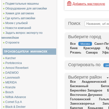
»
Подметальные машины
Добавить мастерскую
»
Оборудование для автомойки
»
Химия для автомоек
»
Где купить автомойки
Поиск
»
Моем с улыбкой
»
Новости компаний
»
Задать вопрос эксперту по
Выберите город
минимойкам
»
О проекте
Все
Санкт-Пе
Москва
Киев
Краснодар
К
Рязань
Самара
Уфа
»
Karcher
»
Portotecnica
Сортировать по
ре
»
Annovi Reverberi
»
DAEWOO
Выберите район
»
Lavorwash
Все
Академический
»
MERIDA
Басманный
Бего
»
Kranzle
Бирюлёво Западное
Б
»
Bosch
Восточное Дегунино
»
Nilfisk-Advance
Головинский
Голья
»
Comet S.p.A
Замоскворечье
Зап
»
Black & Decker
Капотня
Коньково