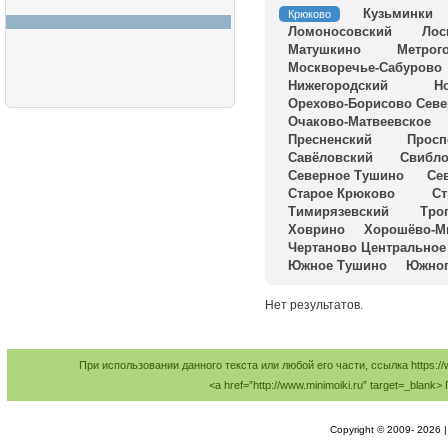
Кузьминки
Крюково
Ломоносовский
Лос
Матушкино
Метрог
Москворечье-Сабурово
Нижегородский
Н
Орехово-Борисово Севе
Очаково-Матвеевское
Пресненский
Просп
Савёловский
Свибл
Северное Тушино
Се
Старое Крюково
Ст
Тимирязевский
Тро
Ховрино
Хорошёво-М
Чертаново Центральное
Южное Тушино
Южно
Нет результатов.
При использовании данного текста или любой его части, ссылка https://
<a href=”http://www.minimoiki.ru” target=_bl
Copyright © 2009-
2026 