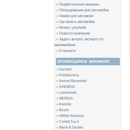
»
Подметальные машины
»
Оборудование для автомойки
»
Химия для автомоек
»
Где купить автомойки
»
Моем с улыбкой
»
Новости компаний
»
Задать вопрос эксперту по
минимойкам
»
О проекте
»
Karcher
»
Portotecnica
»
Annovi Reverberi
»
DAEWOO
»
Lavorwash
»
MERIDA
»
Kranzle
»
Bosch
»
Nilfisk-Advance
»
Comet S.p.A
»
Black & Decker