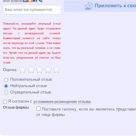
или
Войти
Приложить к сво
Пожалуйста, указывайте реальный e-mail
адрес! На данный адрес будет отправлено
письмо с активационной ссылкой.
Комментарий появится на сайте только
после перехода по этой ссылке. Нам важно
знать, что вы реальный человек, а не спам-
бот. Кроме того на данный адрес вы будете
получать уведомления об ответах на Ваш
отзыв.
Оценка
Положительный отзыв
Нейтральный отзыв
Отрицательный отзыв
Я согласен с
условиями размещения отзыва
Отзыв фирмы
Поставьте галочку, если вы являетесь представи
от лица фирмы.